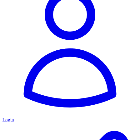
Login