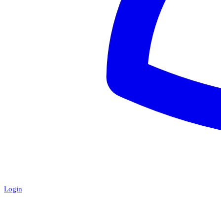
Login