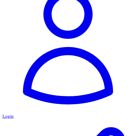
Login