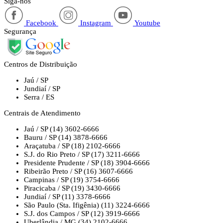
Siga-nos
Facebook
Instagram
Youtube
Segurança
Centros de Distribuição
Jaú / SP
Jundiaí / SP
Serra / ES
Centrais de Atendimento
Jaú / SP
(14) 3602-6666
Bauru / SP
(14) 3878-6666
Araçatuba / SP
(18) 2102-6666
S.J. do Rio Preto / SP
(17) 3211-6666
Presidente Prudente / SP
(18) 3904-6666
Ribeirão Preto / SP
(16) 3607-6666
Campinas / SP
(19) 3754-6666
Piracicaba / SP
(19) 3430-6666
Jundiaí / SP
(11) 3378-6666
São Paulo (Sta. Ifigênia)
(11) 3224-6666
S.J. dos Campos / SP
(12) 3919-6666
Uberlândia / MG
(34) 2102-6666