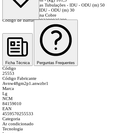
Distância Máxima das Tubulações - IDU - ODU (m) 50
Desnível Máximo - IDU - ODU (m) 30
Material da Serpentina Cobre
Código de Barras 7893299925399
Ficha Técnica
Perguntas Frequentes
Código
25553
Código Fabricante
Avnw48gm2p1.anwzbr1
Marca
Lg
NCM
84159010
EAN
4559570255533
Categoria
Ar condicionado
Tecnologia