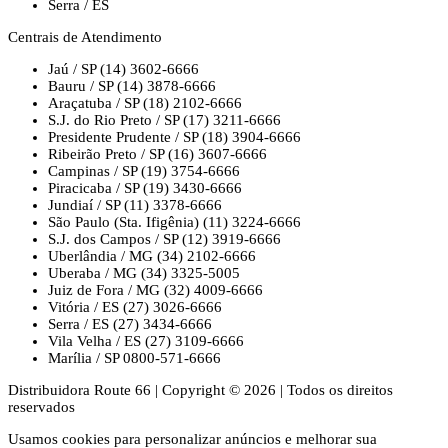
Serra / ES
Centrais de Atendimento
Jaú / SP
(14) 3602-6666
Bauru / SP
(14) 3878-6666
Araçatuba / SP
(18) 2102-6666
S.J. do Rio Preto / SP
(17) 3211-6666
Presidente Prudente / SP
(18) 3904-6666
Ribeirão Preto / SP
(16) 3607-6666
Campinas / SP
(19) 3754-6666
Piracicaba / SP
(19) 3430-6666
Jundiaí / SP
(11) 3378-6666
São Paulo (Sta. Ifigênia)
(11) 3224-6666
S.J. dos Campos / SP
(12) 3919-6666
Uberlândia / MG
(34) 2102-6666
Uberaba / MG
(34) 3325-5005
Juiz de Fora / MG
(32) 4009-6666
Vitória / ES
(27) 3026-6666
Serra / ES
(27) 3434-6666
Vila Velha / ES
(27) 3109-6666
Marília / SP
0800-571-6666
Distribuidora Route 66
|
Copyright © 2026
|
Todos os direitos
reservados
Usamos cookies para personalizar anúncios e melhorar sua