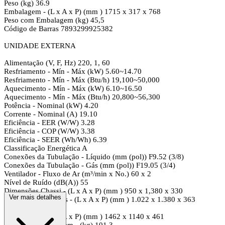
Peso (kg) 36.9
Embalagem - (L x A x P) (mm ) 1715 x 317 x 768
Peso com Embalagem (kg) 45,5
Código de Barras 7893299925382
UNIDADE EXTERNA
Alimentação (V, F, Hz) 220, 1, 60
Resfriamento - Mín - Máx (kW) 5.60~14.70
Resfriamento - Mín - Máx (Btu/h) 19,100~50,000
Aquecimento - Mín - Máx (kW) 6.10~16.50
Aquecimento - Mín - Máx (Btu/h) 20,800~56,300
Potência - Nominal (kW) 4.20
Corrente - Nominal (A) 19.10
Eficiência - EER (W/W) 3.28
Eficiência - COP (W/W) 3.38
Eficiência - SEER (Wh/Wh) 6.39
Classificação Energética A
Conexões da Tubulação - Líquido (mm (pol)) F9.52 (3/8)
Conexões da Tubulação - Gás (mm (pol)) F19.05 (3/4)
Ventilador - Fluxo de Ar (m³/min x No.) 60 x 2
Nível de Ruído (dB(A)) 55
Dimensões Chassi - (L x A x P) (mm ) 950 x 1,380 x 330
Ver mais detalhes
Dimensões Externas - (L x A x P) (mm ) 1.022 x 1.380 x 363
Peso (kg) 91.3
Embalagem - (L x A x P) (mm ) 1462 x 1140 x 461
Peso com Embalagem - (kg) 101,3