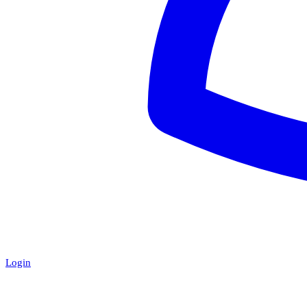
Login