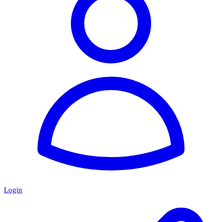
Login