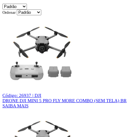
Ordenar
Código: 26937 | DJI
DRONE DJI MINI 5 PRO FLY MORE COMBO (SEM TELA) BR
SAIBA MAIS