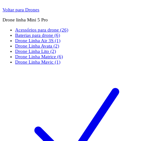
Voltar para Drones
Drone linha Mini 5 Pro
Acessórios para drone
(26)
Baterias para drone
(6)
Drone Linha Air 3S
(1)
Drone Linha Avata
(2)
Drone Linha Lito
(2)
Drone Linha Matrice
(6)
Drone Linha Mavic
(1)