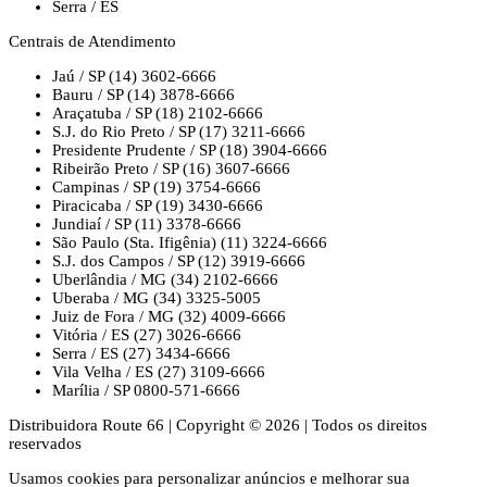
Serra / ES
Centrais de Atendimento
Jaú / SP
(14) 3602-6666
Bauru / SP
(14) 3878-6666
Araçatuba / SP
(18) 2102-6666
S.J. do Rio Preto / SP
(17) 3211-6666
Presidente Prudente / SP
(18) 3904-6666
Ribeirão Preto / SP
(16) 3607-6666
Campinas / SP
(19) 3754-6666
Piracicaba / SP
(19) 3430-6666
Jundiaí / SP
(11) 3378-6666
São Paulo (Sta. Ifigênia)
(11) 3224-6666
S.J. dos Campos / SP
(12) 3919-6666
Uberlândia / MG
(34) 2102-6666
Uberaba / MG
(34) 3325-5005
Juiz de Fora / MG
(32) 4009-6666
Vitória / ES
(27) 3026-6666
Serra / ES
(27) 3434-6666
Vila Velha / ES
(27) 3109-6666
Marília / SP
0800-571-6666
Distribuidora Route 66
|
Copyright © 2026
|
Todos os direitos
reservados
Usamos cookies para personalizar anúncios e melhorar sua