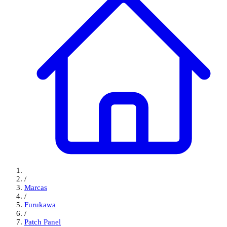
/
Marcas
/
Furukawa
/
Patch Panel