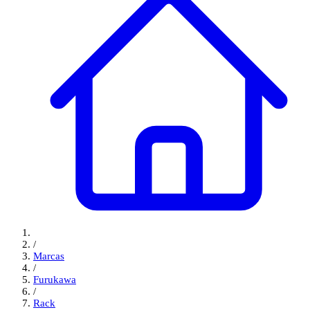
/
Marcas
/
Furukawa
/
Rack