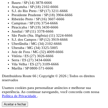
Bauru / SP
(14) 3878-6666
Araçatuba / SP
(18) 2102-6666
S.J. do Rio Preto / SP
(17) 3211-6666
Presidente Prudente / SP
(18) 3904-6666
Ribeirão Preto / SP
(16) 3607-6666
Campinas / SP
(19) 3754-6666
Piracicaba / SP
(19) 3430-6666
Jundiaí / SP
(11) 3378-6666
São Paulo (Sta. Ifigênia)
(11) 3224-6666
S.J. dos Campos / SP
(12) 3919-6666
Uberlândia / MG
(34) 2102-6666
Uberaba / MG
(34) 3325-5005
Juiz de Fora / MG
(32) 4009-6666
Vitória / ES
(27) 3026-6666
Serra / ES
(27) 3434-6666
Vila Velha / ES
(27) 3109-6666
Marília / SP
0800-571-6666
Distribuidora Route 66
|
Copyright © 2026
|
Todos os direitos
reservados
Usamos cookies para personalizar anúncios e melhorar sua
experiência. Ao continuar navegando, você concorda com nossa
Política de Privacidade
.
Aceitar e fechar