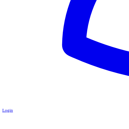
Login