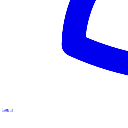
Login