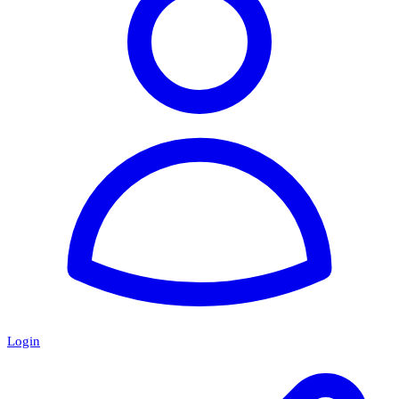
Login