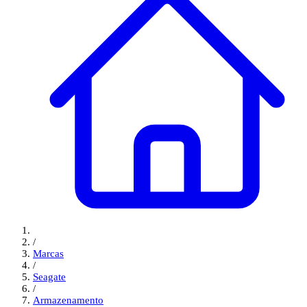
/
Marcas
/
Seagate
/
Armazenamento