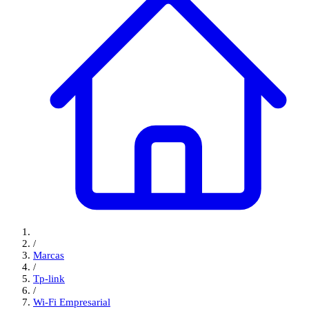
/
Marcas
/
Tp-link
/
Wi-Fi Empresarial