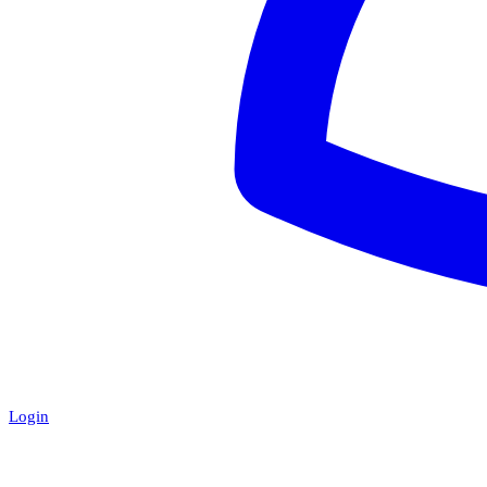
Login