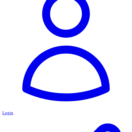
Login