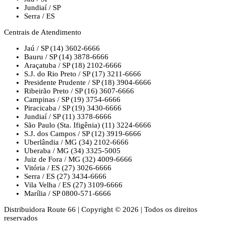
Jundiaí / SP
Serra / ES
Centrais de Atendimento
Jaú / SP
(14) 3602-6666
Bauru / SP
(14) 3878-6666
Araçatuba / SP
(18) 2102-6666
S.J. do Rio Preto / SP
(17) 3211-6666
Presidente Prudente / SP
(18) 3904-6666
Ribeirão Preto / SP
(16) 3607-6666
Campinas / SP
(19) 3754-6666
Piracicaba / SP
(19) 3430-6666
Jundiaí / SP
(11) 3378-6666
São Paulo (Sta. Ifigênia)
(11) 3224-6666
S.J. dos Campos / SP
(12) 3919-6666
Uberlândia / MG
(34) 2102-6666
Uberaba / MG
(34) 3325-5005
Juiz de Fora / MG
(32) 4009-6666
Vitória / ES
(27) 3026-6666
Serra / ES
(27) 3434-6666
Vila Velha / ES
(27) 3109-6666
Marília / SP
0800-571-6666
Distribuidora Route 66
|
Copyright © 2026
|
Todos os direitos
reservados