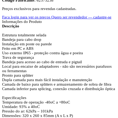
Código Fabricante:
62575238
Preços exclusivos para revendas cadastradas.
Faça login para ver os preços
Quero ser revendedor — cadastre-se
Informações do Produto
Descrição
Estrutura totalmente selada
Bandeja para cabo drop
Instalação em poste ou parede
Feito em PC e ABS
Uso externo IP65 - proteção contra água e poeira
Trava de segurança
Bandeja para acesso ao cabo de entrada e pigtail
Local para encaixe de adaptadores - não são necessários parafusos
ou ferramentas
Pronto para splitter
Dupla camada para mais fácil instalação e manutenção
Camada de baixo para splitters e armazenamento de sobra de fibra
Camada inferior para splicing, conexão cruzada e distribuição óptica
Especificações
Temperatura de operação -40oC a +80oC
Umidade: 93% a 40oC
Pressão do ar: 62kPa – 101kPa
Dimensões: 320 x 260 x 85mm (A x L x P)