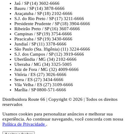
Jaú / SP
(14) 3602-6666
Bauru / SP
(14) 3878-6666
Araçatuba / SP
(18) 2102-6666
S.J. do Rio Preto / SP
(17) 3211-6666
Presidente Prudente / SP
(18) 3904-6666
Ribeirão Preto / SP
(16) 3607-6666
Campinas / SP
(19) 3754-6666
Piracicaba / SP
(19) 3430-6666
Jundiaí / SP
(11) 3378-6666
São Paulo (Sta. Ifigênia)
(11) 3224-6666
S.J. dos Campos / SP
(12) 3919-6666
Uberlândia / MG
(34) 2102-6666
Uberaba / MG
(34) 3325-5005
Juiz de Fora / MG
(32) 4009-6666
Vitória / ES
(27) 3026-6666
Serra / ES
(27) 3434-6666
Vila Velha / ES
(27) 3109-6666
Marília / SP
0800-571-6666
Distribuidora Route 66
|
Copyright © 2026
|
Todos os direitos
reservados
Usamos cookies para personalizar anúncios e melhorar sua
experiência. Ao continuar navegando, você concorda com nossa
Política de Privacidade
.