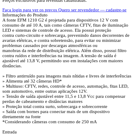
Preços exclusivos para revendas cadastradas.
Faça login para ver os preços
Quero ser revendedor — cadastre-se
Informações do Produto
A fonte EFM 1210 G2 é projetada para dispositivos 12 V com
consumo de até 10 A, tais como câmeras CFTV, fitas de iluminação
LED e sistemas de controle de acesso. Ela possui proteção
contra curto-circuito e sobrecarga, prevenindo danos decorrentes de
avarias elétricas, e contra sobretensão, para evitar ou minimizar
problemas causados por descargas atmosféricas ou
manobras da rede de distribuição elétrica. Além disso, possui filtro
contra ruídos e interferências na imagem. A tensão de saída é
ajustável até 13,8 V, permitindo uso em instalações com maiores
distâncias.
» Filtro antirruído para imagens mais nítidas e livres de interferências
» Alimenta até 32 câmeras HD*
» Multiuso: CFTV, redes, controle de acesso, automação, fitas LED,
som automotivo, entre outras aplicações 12V.
» Tensão de saída ajustável entre 11,5 e 13,8 Vcc para compensar
perdas de cabeamento e distâncias maiores
» Proteção total contra surto, sobrecarga e sobrecorrente
» Saída com bornes para conectar mais de um dispositivo
diretamente na fonte
*Considerando câmeras com consumo de 250 mA
Entrada