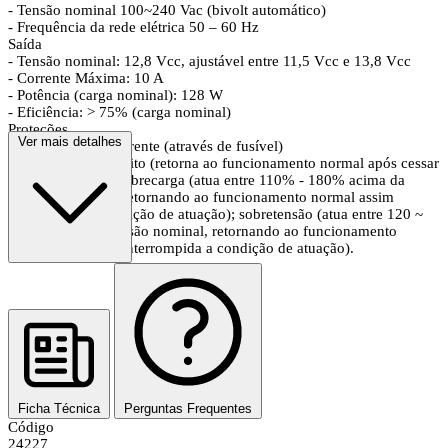
- Tensão nominal 100~240 Vac (bivolt automático)
- Frequência da rede elétrica 50 – 60 Hz
Saída
- Tensão nominal: 12,8 Vcc, ajustável entre 11,5 Vcc e 13,8 Vcc
- Corrente Máxima: 10 A
- Potência (carga nominal): 128 W
- Eficiência: > 75% (carga nominal)
Proteções
Ver mais detalhes
- Entrada: Sobrecorrente (através de fusível)
- Saída: Curto-circuito (retorna ao funcionamento normal após cessar
o curto-circuito); sobrecarga (atua entre 110% - 180% acima da
corrente nominal, retornando ao funcionamento normal assim
que cessada a condição de atuação); sobretensão (atua entre 120 ~
150% acima da tensão nominal, retornando ao funcionamento
normal assim que interrompida a condição de atuação).
Ficha Técnica
Perguntas Frequentes
Código
24227