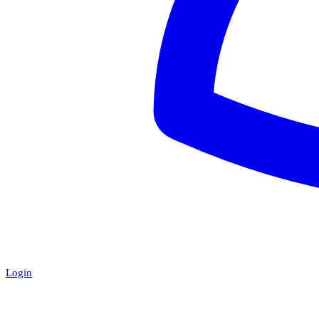
Login