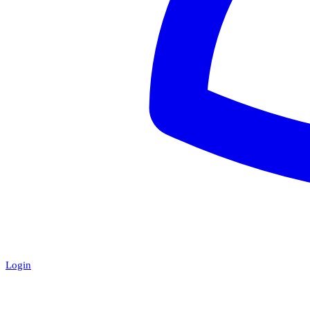
Login