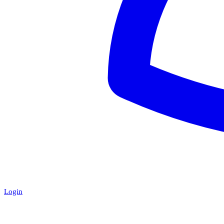
Login