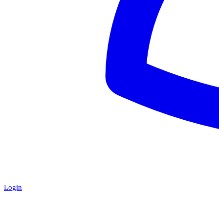
Login