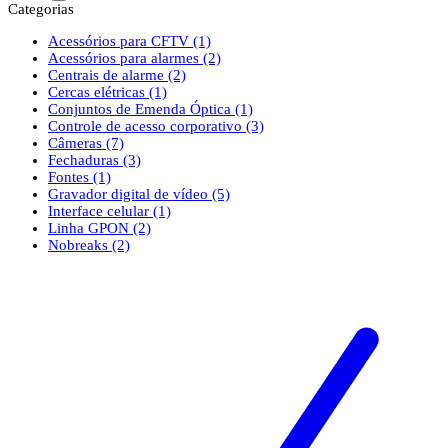
Categorias
Acessórios para CFTV
(1)
Acessórios para alarmes
(2)
Centrais de alarme
(2)
Cercas elétricas
(1)
Conjuntos de Emenda Óptica
(1)
Controle de acesso corporativo
(3)
Câmeras
(7)
Fechaduras
(3)
Fontes
(1)
Gravador digital de vídeo
(5)
Interface celular
(1)
Linha GPON
(2)
Nobreaks
(2)